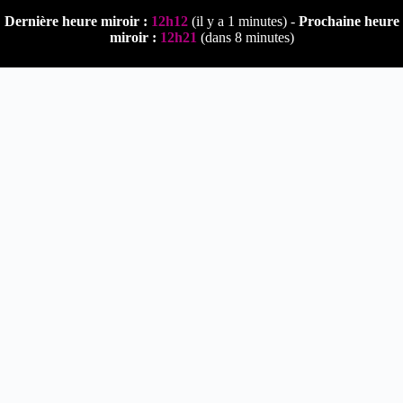
Passer
Dernière heure miroir :
12h12
(il y a 1 minutes) -
Prochaine heure
au
miroir :
12h21
(dans 8 minutes)
contenu