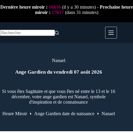
Passer
Dernière heure miroir :
16h16
(il y a 30 minutes) -
Prochaine heure
au
miroir :
17h17
(dans 31 minutes)
contenu
Aucun
résultat
Nanael
Ange Gardien du vendredi 07 août 2026
Si vous êtes Sagittaire et que vous êtes né entre le 13 et le 16
décembre, votre ange gardien est Nanael, symbole
d'inspiration et de connaissance
Heure Miroir
Ange Gardien date de naissance
Nanael