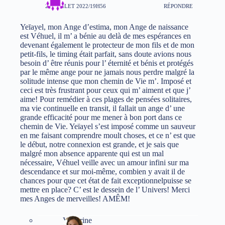
21 JUILLET 2022/19H56
RÉPONDRE
Yeīayel, mon Ange d’estima, mon Ange de naissance
est Véhuel, il m’ a bénie au delà de mes espérances en
devenant également le protecteur de mon fils et de mon
petit-fils, le timing était parfait, sans doute avions nous
besoin d’ être réunis pour l’ éternité et bénis et protégés
par le même ange pour ne jamais nous perdre malgré la
solitude intense que mon chemin de Vie m’. Imposé et
ceci est très frustrant pour ceux qui m’ aiment et que j’
aime! Pour remédier à ces plages de pensées solitaires,
ma vie continuelle en transit, il fallait un ange d’ une
grande efficacité pour me mener à bon port dans ce
chemin de Vie. Yeïayel s’est imposé comme un sauveur
en me faisant comprendre moult choses, et ce n’ est que
le début, notre connexion est grande, et je sais que
malgré mon absence apparente qui est un mal
nécessaire, Véhuel veille avec un amour infini sur ma
descendance et sur moi-même, combien y avait il de
chances pour que cet état de fait exceptionnelpuisse se
mettre en place? C’ est le dessein de l’ Univers! Merci
mes Anges de merveilles! AMÊM!
Victorine