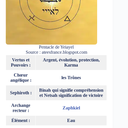
Pentacle de Yeiayel
Source : ateesfrance.blogspot.com
Vertus et
Argent, évolution, protection,
Pouvoirs :
Karma
Chœur
les Trônes
angélique :
Binah qui signifie compréhension
Sephiroth :
et Netsah signification de victoire
Archange
Zaphkiel
recteur :
Élément :
Eau