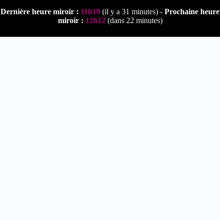
Passer
Dernière heure miroir :
11h19
(il y a 31 minutes) -
Prochaine heure
au
miroir :
12h12
(dans 22 minutes)
contenu