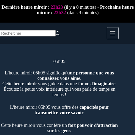
Passer
Dernière heure miroir :
23h23
(il y a 0 minutes) -
Prochaine heure
au
miroir :
23h32
(dans 9 minutes)
contenu
Aucun
résultat
05h05
L'heure miroir 05h05 signifie qu'
une personne que vous
connaissez vous aime
.
Cette heure miroir vous guide dans une forme d'
imaginaire
.
Écoutez la petite voix intérieure qui vous parle de temps en
temps !
L'heure miroir 05h05 vous offre des
capacités pour
transmettre votre savoir
.
Cette heure miroir vous confère un
fort pouvoir d'attraction
sur les gens
.