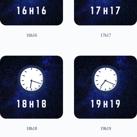
16h16
17h17
18h18
19h19