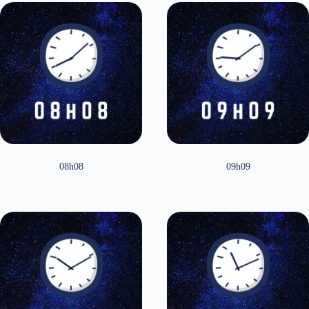
08h08
09h09