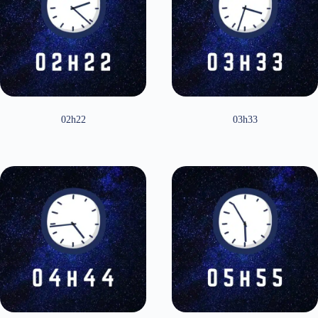
02h22
03h33