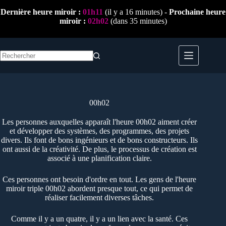
Passer
Dernière heure miroir :
01h11
(il y a 16 minutes) -
Prochaine heure
au
miroir :
02h02
(dans 35 minutes)
contenu
Aucun
résultat
00h02
Les personnes auxquelles apparaît l'heure 00h02 aiment créer
et développer des systèmes, des programmes, des projets
divers. Ils font de bons ingénieurs et de bons constructeurs. Ils
ont aussi de la créativité. De plus, le processus de création est
associé à une planification claire.
Ces personnes ont besoin d'ordre en tout. Les gens de l'heure
miroir triple 00h02 abordent presque tout, ce qui permet de
réaliser facilement diverses tâches.
Comme il y a un quatre, il y a un lien avec la santé. Ces