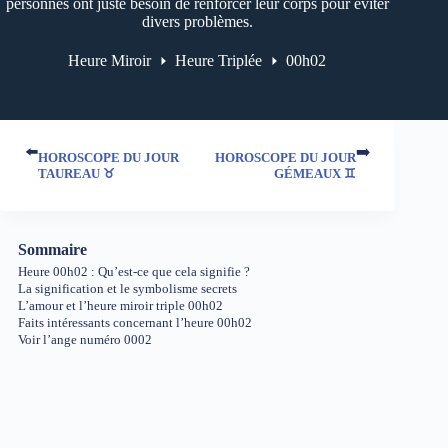
personnes ont juste besoin de renforcer leur corps pour éviter
divers problèmes.
Heure Miroir
Heure Triplée
00h02
⬅️
➡️
HOROSCOPE DU JOUR
HOROSCOPE DU JOUR
TAUREAU ♉
GÉMEAUX ♊
Sommaire
Heure 00h02 : Qu’est-ce que cela signifie ?
La signification et le symbolisme secrets
L’amour et l’heure miroir triple 00h02
Faits intéressants concernant l’heure 00h02
Voir l’ange numéro 0002