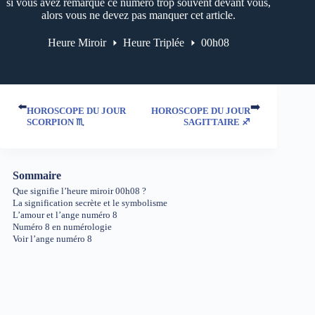
si vous avez remarqué ce numéro trop souvent devant vous,
alors vous ne devez pas manquer cet article.
Heure Miroir
Heure Triplée
00h08
⬅️
➡️
HOROSCOPE DU JOUR
HOROSCOPE DU JOUR
SCORPION ♏
SAGITTAIRE ♐
Sommaire
Que signifie l’heure miroir 00h08 ?
La signification secrète et le symbolisme
L’amour et l’ange numéro 8
Numéro 8 en numérologie
Voir l’ange numéro 8