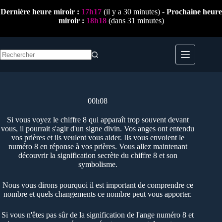
Passer
Dernière heure miroir :
17h17
(il y a 30 minutes) -
Prochaine heure
au
miroir :
18h18
(dans 31 minutes)
contenu
Aucun
résultat
00h08
Si vous voyez le chiffre 8 qui apparaît trop souvent devant
vous, il pourrait s'agir d'un signe divin. Vos anges ont entendu
vos prières et ils veulent vous aider. Ils vous envoient le
numéro 8 en réponse à vos prières. Vous allez maintenant
découvrir la signification secrète du chiffre 8 et son
symbolisme.
Nous vous dirons pourquoi il est important de comprendre ce
nombre et quels changements ce nombre peut vous apporter.
Si vous n'êtes pas sûr de la signification de l'ange numéro 8 et