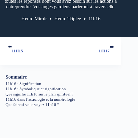
toutes les réponses dont vous avez besoin sur les actions à
entreprendre. Vos anges gardiens parleront à travers elle.
Heure Miroir
Heure Triplée
11h16
⬅️
➡️
11H15
11H17
Sommaire
11h16 : Signification
11h16 : Symbolique et signification
Que signifie 11h16 sur le plan spirituel ?
11h16 dans l’astrologie et la numérologie
Que faire si vous voyez 11h16 ?