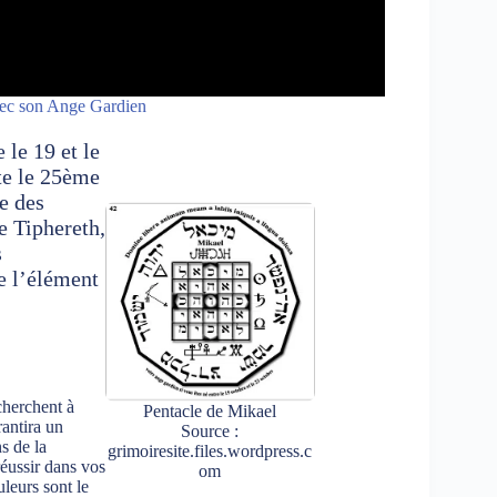
c son Ange Gardien
 le 19 et le
nte le 25ème
ie des
de Tiphereth,
s
te l’élément
cherchent à
Pentacle de Mikael
rantira un
Source :
s de la
grimoiresite.files.wordpress.c
réussir dans vos
om
uleurs sont le