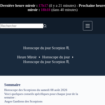
Passer
Dernière heure miroir :
17h17
(il y a 21 minutes) -
Prochaine heure
au
miroir :
18h18
(dans 40 minutes)
contenu
Aucun
résultat
Horoscope du jour Scorpion ♏
Heure Miroir
Horoscope du jour
Horoscope du jour Scorpion ♏
Sommaire
Horoscope des Scorpions du samedi 08 août 2026
Voici quelques conseils spécifiques pour chaque jour de la
semaine :
Anges Gardiens des Scorpions