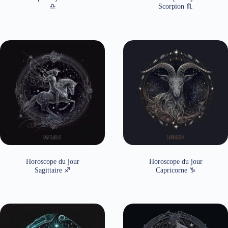
♎
Scorpion ♏
Horoscope du jour
Horoscope du jour
Sagittaire ♐
Capricorne ♑