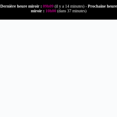
Passer
Dernière heure miroir :
09h09
(il y a 14 minutes) -
Prochaine heure
au
miroir :
10h00
(dans 37 minutes)
contenu