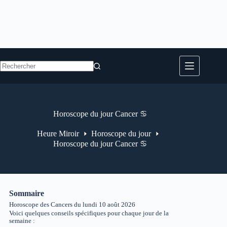
Aucun
résultat
Horoscope du jour Cancer ♋
Heure Miroir
Horoscope du jour
Horoscope du jour Cancer ♋
Sommaire
Horoscope des Cancers du lundi 10 août 2026
Voici quelques conseils spécifiques pour chaque jour de la
semaine :