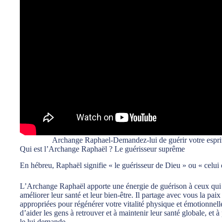
Archange Raphael-Demandez-lui de guérir votre esprit, 
Qui est l’Archange Raphaël ? Le guérisseur suprême
En hébreu, Raphaël signifie « le guérisseur de Dieu » ou « celui q
L’Archange Raphaël apporte une énergie de guérison à ceux qui c
améliorer leur santé et leur bien-être. Il partage avec vous la paix 
appropriées pour régénérer votre vitalité physique et émotionnell
d’aider les gens à retrouver et à maintenir leur santé globale, et à
le lui demande…