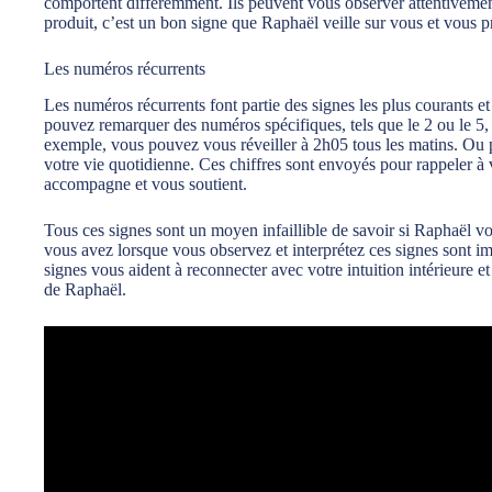
comportent différemment. Ils peuvent vous observer attentivement 
produit, c’est un bon signe que Raphaël veille sur vous et vous p
Les numéros récurrents
Les numéros récurrents font partie des signes les plus courants e
pouvez remarquer des numéros spécifiques, tels que le 2 ou le 5,
exemple, vous pouvez vous réveiller à 2h05 tous les matins. Ou
votre vie quotidienne. Ces chiffres sont envoyés pour rappeler à 
accompagne et vous soutient.
Tous ces signes sont un moyen infaillible de savoir si Raphaël 
vous avez lorsque vous observez et interprétez ces signes sont im
signes vous aident à reconnecter avec votre intuition intérieure e
de Raphaël.