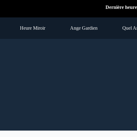
Passer
Dernière heure
au
contenu
Heure Miroir
Ange Gardien
Quel A