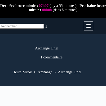
Passer
Dernière heure miroir :
07h07
(il y a 55 minutes) -
Prochaine heure
au
miroir :
08h08
(dans 6 minutes)
contenu
Aucun
résultat
Archange Uriel
1 commentaire
Heure Miroir
Archange
Archange Uriel